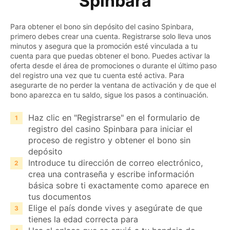
Spinbara
Para obtener el bono sin depósito del casino Spinbara,
primero debes crear una cuenta. Registrarse solo lleva unos
minutos y asegura que la promoción esté vinculada a tu
cuenta para que puedas obtener el bono. Puedes activar la
oferta desde el área de promociones o durante el último paso
del registro una vez que tu cuenta esté activa. Para
asegurarte de no perder la ventana de activación y de que el
bono aparezca en tu saldo, sigue los pasos a continuación.
Haz clic en "Registrarse" en el formulario de
registro del casino Spinbara para iniciar el
proceso de registro y obtener el bono sin
depósito
Introduce tu dirección de correo electrónico,
crea una contraseña y escribe información
básica sobre ti exactamente como aparece en
tus documentos
Elige el país donde vives y asegúrate de que
tienes la edad correcta para