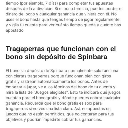
tiempo (por ejemplo, 7 días) para completar tus apuestas
después de la activación. Si el bono termina, puedes perder el
dinero del bono y cualquier ganancia que viniera con él. No
uses el bono hasta que tengas tiempo de jugar regularmente,
y vigila tu cuenta para ver cuánto tiempo queda y cuánto has
apostado.
Tragaperras que funcionan con el
bono sin depósito de Spinbara
El bono sin depósito de Spinbara normalmente solo funciona
con ciertas tragaperras porque funcionan bien con giros
gratis y rastrean automáticamente los bonos. Antes de
empezar a jugar, ve a los términos del bono de tu cuenta y
mira la lista de "Juegos elegibles". Esto te indicará qué juegos
cuentan para el bono gratis y dónde puedes cobrar cualquier
ganancia. Recuerda que el bono gratis es solo para
tragaperras si no ves una lista clara. Así, no apuestas en
juegos que no estén permitidos, que no contarán para tus
objetivos y podrían impedirte cobrar tus ganancias.