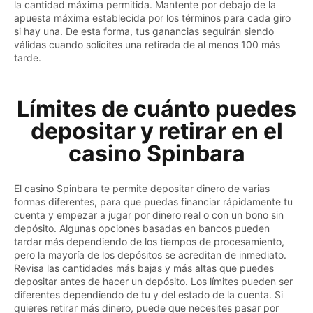
la cantidad máxima permitida. Mantente por debajo de la
apuesta máxima establecida por los términos para cada giro
si hay una. De esta forma, tus ganancias seguirán siendo
válidas cuando solicites una retirada de al menos 100 más
tarde.
Límites de cuánto puedes
depositar y retirar en el
casino Spinbara
El casino Spinbara te permite depositar dinero de varias
formas diferentes, para que puedas financiar rápidamente tu
cuenta y empezar a jugar por dinero real o con un bono sin
depósito. Algunas opciones basadas en bancos pueden
tardar más dependiendo de los tiempos de procesamiento,
pero la mayoría de los depósitos se acreditan de inmediato.
Revisa las cantidades más bajas y más altas que puedes
depositar antes de hacer un depósito. Los límites pueden ser
diferentes dependiendo de tu y del estado de la cuenta. Si
quieres retirar más dinero, puede que necesites pasar por