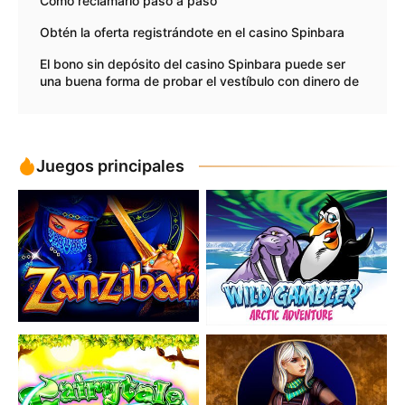
Cómo reclamarlo paso a paso
Obtén la oferta registrándote en el casino Spinbara
El bono sin depósito del casino Spinbara puede ser
una buena forma de probar el vestíbulo con dinero de
bono real, pero es importante leer la letra pequeña
Límites de tiempo y caducidad
Tragaperras que funcionan con el bono sin depósito
Juegos principales
de Spinbara
Límites de cuánto puedes depositar y retirar en el
casino Spinbara
Bono sin depósito en el casino Spinbara
Qué significa el término y por qué es importante