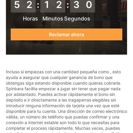
5
2
1
2
2
9
:
:
Horas
Minutos
Segundos
Reclamar ahora
Incluso si empiezas con una cantidad pequeña como , esto
ayuda a asegurar que cualquier ganancia de bono que
obtengas siga estando disponible cuando quieras cobrarla.
Spinbara facilita empezar a jugar sin tener que pagar nada
por adelantado. Puedes activar rápidamente el bono sin
depósito e ir directamente a las tragaperras elegibles sin
introducir ninguna información de tarjeta una vez que esté
disponible para tu cuenta. Una dirección de correo electrónico
válida, un número de teléfono que puedas confirmar y una
conexión a internet estable son todo lo que necesitas para
completar el proceso rápidamente. Muchas veces, puedes