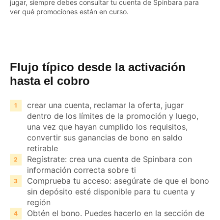
jugar, siempre debes consultar tu cuenta de Spinbara para
ver qué promociones están en curso.
Flujo típico desde la activación
hasta el cobro
crear una cuenta, reclamar la oferta, jugar
dentro de los límites de la promoción y luego,
una vez que hayan cumplido los requisitos,
convertir sus ganancias de bono en saldo
retirable
Regístrate: crea una cuenta de Spinbara con
información correcta sobre ti
Comprueba tu acceso: asegúrate de que el bono
sin depósito esté disponible para tu cuenta y
región
Obtén el bono. Puedes hacerlo en la sección de