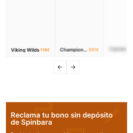
Viking Wilds
Champions Of Rome
Capta
118€
261€
Reclama tu bono sin depósito
de Spinbara