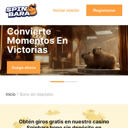
Iniciar sesión
Registrarse
Convierte
Momentos En
Victorias
Juega ahora
Inicio
Bono sin depósito
Obtén giros gratis en nuestro casino
Spinbara bono sin depósito en