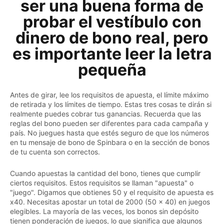
ser una buena forma de
probar el vestíbulo con
dinero de bono real, pero
es importante leer la letra
pequeña
Antes de girar, lee los requisitos de apuesta, el límite máximo
de retirada y los límites de tiempo. Estas tres cosas te dirán si
realmente puedes cobrar tus ganancias. Recuerda que las
reglas del bono pueden ser diferentes para cada campaña y
país. No juegues hasta que estés seguro de que los números
en tu mensaje de bono de Spinbara o en la sección de bonos
de tu cuenta son correctos.
Cuando apuestas la cantidad del bono, tienes que cumplir
ciertos requisitos. Estos requisitos se llaman "apuesta" o
"juego". Digamos que obtienes 50 y el requisito de apuesta es
x40. Necesitas apostar un total de 2000 (50 x 40) en juegos
elegibles. La mayoría de las veces, los bonos sin depósito
tienen ponderación de juegos, lo que significa que algunos