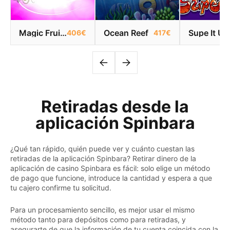
Magic Fruits 4
Ocean Reef
Supe It Up
406€
417€
Retiradas desde la
aplicación Spinbara
¿Qué tan rápido, quién puede ver y cuánto cuestan las
retiradas de la aplicación Spinbara? Retirar dinero de la
aplicación de casino Spinbara es fácil: solo elige un método
de pago que funcione, introduce la cantidad y espera a que
tu cajero confirme tu solicitud.
Para un procesamiento sencillo, es mejor usar el mismo
método tanto para depósitos como para retiradas, y
asegurarte de que la información de tu cuenta coincida con la