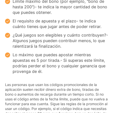
Límite máximo del bono (por ejemplo, "bono de
hasta 200")- te indica la mayor cantidad de bono
que puedes obtener.
El requisito de apuesta y el plazo- te indica
cuánto tienes que jugar antes de poder retirar.
¿Qué juegos son elegibles y cuánto contribuyen?-
Algunos juegos pueden contribuir menos, lo que
ralentizará la finalización.
Lo máximo que puedes apostar mientras
apuestas es 5 por tirada.- Si superas este límite,
podrías perder el bono y cualquier ganancia que
provenga de él.
Las personas que usan los códigos promocionales de la
aplicación suelen recibir dinero extra de bono, tiradas de
bono o aumentos de recarga durante un tiempo corto. Si no
usas el código antes de la fecha límite, puede que no vuelva a
funcionar para esa cuenta. Sigue las reglas de la promoción al
usar un código. Por ejemplo, si el código indica que necesitas