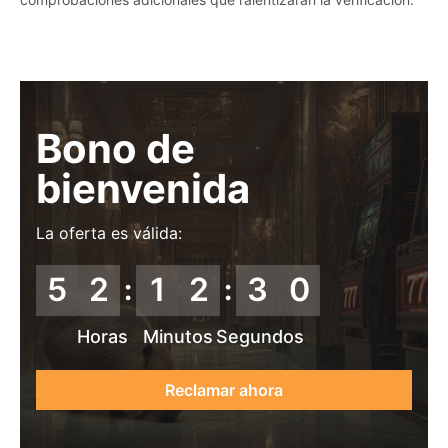
Bono de
bienvenida
La oferta es válida:
5
2
1
2
2
8
:
:
Horas
Minutos
Segundos
Reclamar ahora