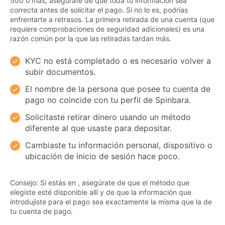
500 o más, asegúrate de que toda tu información sea
correcta antes de solicitar el pago. Si no lo es, podrías
enfrentarte a retrasos. La primera retirada de una cuenta (que
requiere comprobaciones de seguridad adicionales) es una
razón común por la que las retiradas tardan más.
KYC no está completado o es necesario volver a
subir documentos.
El nombre de la persona que posee tu cuenta de
pago no coincide con tu perfil de Spinbara.
Solicitaste retirar dinero usando un método
diferente al que usaste para depositar.
Cambiaste tu información personal, dispositivo o
ubicación de inicio de sesión hace poco.
Consejo: Si estás en , asegúrate de que el método que
elegiste esté disponible allí y de que la información que
introdujiste para el pago sea exactamente la misma que la de
tu cuenta de pago.