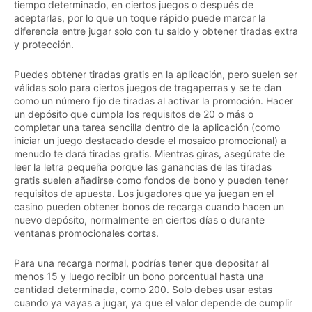
tiempo determinado, en ciertos juegos o después de
aceptarlas, por lo que un toque rápido puede marcar la
diferencia entre jugar solo con tu saldo y obtener tiradas extra
y protección.
Puedes obtener tiradas gratis en la aplicación, pero suelen ser
válidas solo para ciertos juegos de tragaperras y se te dan
como un número fijo de tiradas al activar la promoción. Hacer
un depósito que cumpla los requisitos de 20 o más o
completar una tarea sencilla dentro de la aplicación (como
iniciar un juego destacado desde el mosaico promocional) a
menudo te dará tiradas gratis. Mientras giras, asegúrate de
leer la letra pequeña porque las ganancias de las tiradas
gratis suelen añadirse como fondos de bono y pueden tener
requisitos de apuesta. Los jugadores que ya juegan en el
casino pueden obtener bonos de recarga cuando hacen un
nuevo depósito, normalmente en ciertos días o durante
ventanas promocionales cortas.
Para una recarga normal, podrías tener que depositar al
menos 15 y luego recibir un bono porcentual hasta una
cantidad determinada, como 200. Solo debes usar estas
cuando ya vayas a jugar, ya que el valor depende de cumplir