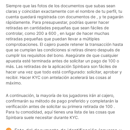
Siempre que las fotos de los documentos que subas sean
claras y coincidan exactamente con el nombre de tu perfil, tu
cuenta quedará registrada con documentos de , y te pagarán
rápidamente. Para presupuestar, podrías querer hacer
retiradas en cantidades pequeñas que sean fáciles de
controlar, como 200 a 600 , en lugar de hacer muchas
retiradas pequeñas que puedan llevar a múltiples
comprobaciones. El cajero puede retener la transacción hasta
que se cumplan las condiciones si retiras dinero después de
cumplir los requisitos del bono. Asegúrate de que cualquier
apuesta esté terminada antes de solicitar un pago de 100 o
más. Las retiradas de la aplicación Spinbara son fáciles de
hacer una vez que todo está configurado: solicitar, aprobar y
recibir. Hacer KYC con antelación acelerará las cosas al
máximo.
A continuación, la mayoría de los jugadores irán al cajero,
confirmarán su método de pago preferido y completarán la
verificación antes de solicitar su primera retirada de 100 .
Para tu comodidad, aquí tienes una lista de las cosas que
Spinbara suele necesitar durante KYC.