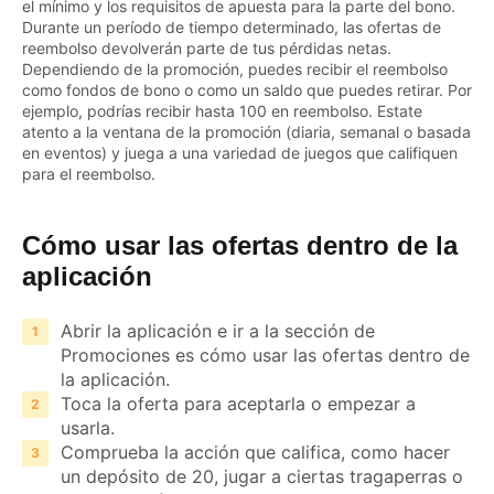
el mínimo y los requisitos de apuesta para la parte del bono.
Durante un período de tiempo determinado, las ofertas de
reembolso devolverán parte de tus pérdidas netas.
Dependiendo de la promoción, puedes recibir el reembolso
como fondos de bono o como un saldo que puedes retirar. Por
ejemplo, podrías recibir hasta 100 en reembolso. Estate
atento a la ventana de la promoción (diaria, semanal o basada
en eventos) y juega a una variedad de juegos que califiquen
para el reembolso.
Cómo usar las ofertas dentro de la
aplicación
Abrir la aplicación e ir a la sección de
Promociones es cómo usar las ofertas dentro de
la aplicación.
Toca la oferta para aceptarla o empezar a
usarla.
Comprueba la acción que califica, como hacer
un depósito de 20, jugar a ciertas tragaperras o