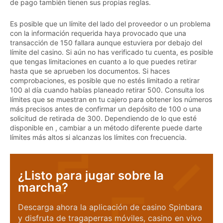
de pago también tienen sus propias reglas.
Es posible que un límite del lado del proveedor o un problema
con la información requerida haya provocado que una
transacción de 150 fallara aunque estuviera por debajo del
límite del casino. Si aún no has verificado tu cuenta, es posible
que tengas limitaciones en cuanto a lo que puedes retirar
hasta que se aprueben los documentos. Si haces
comprobaciones, es posible que no estés limitado a retirar
100 al día cuando habías planeado retirar 500. Consulta los
límites que se muestran en tu cajero para obtener los números
más precisos antes de confirmar un depósito de 100 o una
solicitud de retirada de 300. Dependiendo de lo que esté
disponible en , cambiar a un método diferente puede darte
límites más altos si alcanzas los límites con frecuencia.
¿Listo para jugar sobre la
marcha?
Descarga ahora la aplicación de casino Spinbara
y disfruta de tragaperras móviles, casino en vivo