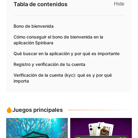
Tabla de contenidos
Hide
Bono de bienvenida
Cómo conseguir el bono de bienvenida en la
aplicación Spinbara
Qué buscar en la aplicación y por qué es importante
Registro y verificación de tu cuenta
Verificación de la cuenta (kyc): qué es y por qué
importa
Paso a paso: envío de documentos en la aplicación
Retiradas desde la aplicación Spinbara
Juegos principales
Qué esperar sobre la velocidad de los pagos
Pasos estándar en el proceso de tramitación
Qué hace y cómo acelerarlo