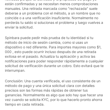
están confirmadas y se necesitan menos comprobaciones
manuales. Una retirada marcada como "rechazada" suele
deberse a un problema con el método, a un nombre que no
coincide o a una verificación insuficiente. Normalmente no
perderás tu saldo si solucionas el problema y luego vuelves a
enviar la solicitud.
Spinbara puede pedir más prueba de tu identidad si tu
método de inicio de sesión cambia, como si usas un
dispositivo o red diferente. Para importes mayores como $1,
000 , esto puede ocurrir incluso después de una retirada
exitosa en el pasado. Actualiza tu aplicación y activa las
notificaciones para poder responder rápidamente a cualquier
solicitud de verificación durante un cobro. Esto evitará que te
interrumpan.
Conclusión: Una cuenta verificada, el uso consistente de un
método de pago y una única solicitud clara con detalles
precisos son las formas más rápidas de obtener tus
ganancias. Normalmente es algo que solo hay que hacer una
vez cuando se solicita KYC, por lo que hacerlo pronto ahorra
tiempo en cada retirada.