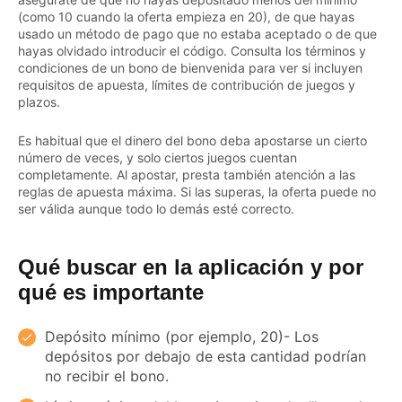
(como 10 cuando la oferta empieza en 20), de que hayas
usado un método de pago que no estaba aceptado o de que
hayas olvidado introducir el código. Consulta los términos y
condiciones de un bono de bienvenida para ver si incluyen
requisitos de apuesta, límites de contribución de juegos y
plazos.
Es habitual que el dinero del bono deba apostarse un cierto
número de veces, y solo ciertos juegos cuentan
completamente. Al apostar, presta también atención a las
reglas de apuesta máxima. Si las superas, la oferta puede no
ser válida aunque todo lo demás esté correcto.
Qué buscar en la aplicación y por
qué es importante
Depósito mínimo (por ejemplo, 20)- Los
depósitos por debajo de esta cantidad podrían
no recibir el bono.