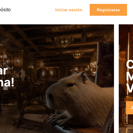
ósito
Iniciar sesión
Registrarse
C
ar
na!
V
J