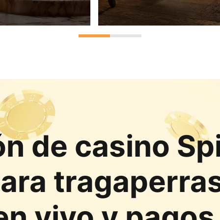
ón de casino Sp
ara tragaperras
en vivo y pagos