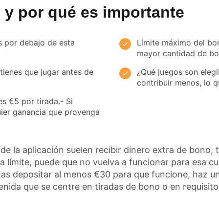
 y por qué es importante
s por debajo de esta
Límite máximo del bon
mayor cantidad de bo
 tienes que jugar antes de
¿Qué juegos son elegi
contribuir menos, lo qu
 €5 por tirada.- Si
quier ganancia que provenga
e la aplicación suelen recibir dinero extra de bono,
a límite, puede que no vuelva a funcionar para esa cu
itas depositar al menos €30 para que funcione, haz u
enida que se centre en tiradas de bono o en requisitos