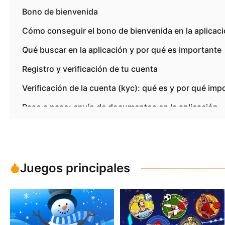
Bono de bienvenida
Cómo conseguir el bono de bienvenida en la aplicac
Qué buscar en la aplicación y por qué es importante
Registro y verificación de tu cuenta
Verificación de la cuenta (kyc): qué es y por qué imp
Paso a paso: envío de documentos en la aplicación
Retiradas desde la aplicación Spinbara
Qué esperar sobre la velocidad de los pagos
Pasos estándar en el proceso de tramitación
Juegos principales
Qué hace y cómo acelerarlo
Posibles comisiones
Límites bancarios