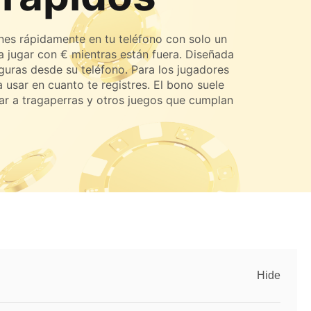
nes rápidamente en tu teléfono con solo un
 jugar con € mientras están fuera. Diseñada
guras desde su teléfono. Para los jugadores
usar en cuanto te registres. El bono suele
gar a tragaperras y otros juegos que cumplan
Hide