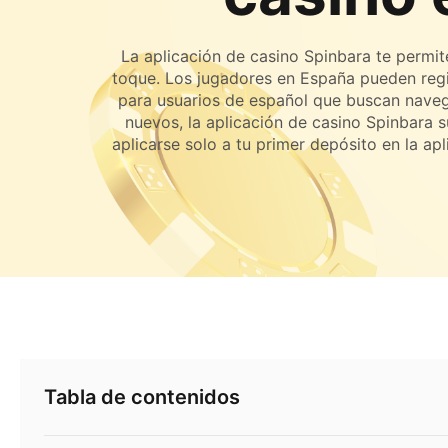
La aplicación de casino Spinbara te permi
toque. Los jugadores en España pueden regi
para usuarios de español que buscan navega
nuevos, la aplicación de casino Spinbara 
aplicarse solo a tu primer depósito en la a
Tabla de contenidos