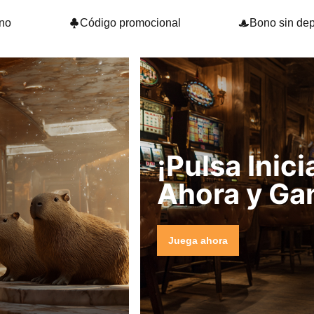
no
Código promocional
Bono sin dep
¡Pulsa Inici
Ahora y Ga
Juega ahora