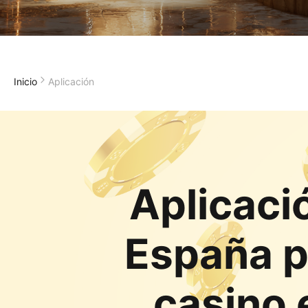
Inicio
Aplicación
Aplicaci
España p
casino 