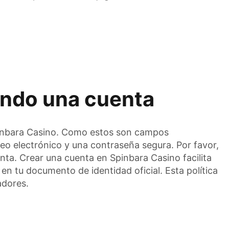
ando una cuenta
Spinbara Casino. Como estos son campos
eo electrónico y una contraseña segura. Por favor,
enta. Crear una cuenta en Spinbara Casino facilita
en tu documento de identidad oficial. Esta política
adores.