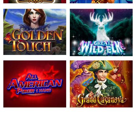
ección del jugador
ugador
 el juego responsable en Spinbara Casino