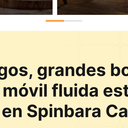
gos, grandes b
 móvil fluida es
 en Spinbara Ca