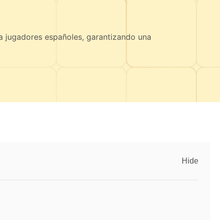
a jugadores españoles, garantizando una
Hide