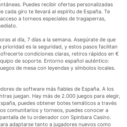
ntáneas. Puedes recibir ofertas personalizadas
cada giro te llevará al espíritu de España. Te
acceso a torneos especiales de tragaperras,
mediato.
ras al día, 7 días a la semana. Asegúrate de que
prioridad es la seguridad, y estos pasos facilitan
ofrecerte condiciones claras, retiros rápidos en €
equipo de soporte. Entorno español auténtico:
 juegos de mesa con leyendas y símbolos locales.
edores de software más fiables de España. A los
ntras juegan. Hay más de 2.000 juegos para elegir,
 España, puedes obtener botes temáticos a través
os comunitarios y torneos, puedes conocer a
pantalla de tu ordenador con Spinbara Casino.
a para adaptarse tanto a jugadores nuevos como