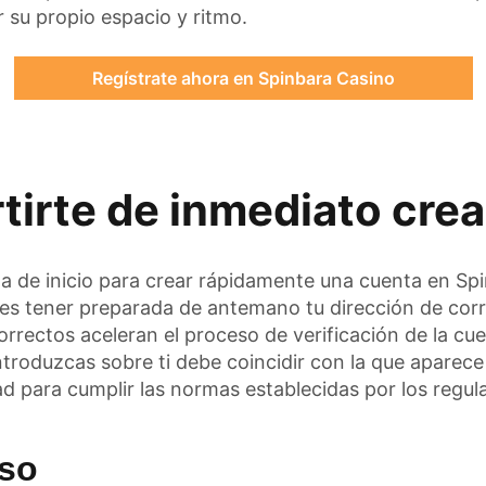
su propio espacio y ritmo.
Regístrate ahora en Spinbara Casino
rtirte de inmediato cre
gina de inicio para crear rápidamente una cuenta en 
ebes tener preparada de antemano tu dirección de corr
orrectos aceleran el proceso de verificación de la cu
ntroduzcas sobre ti debe coincidir con la que aparece 
 para cumplir las normas establecidas por los regul
aso