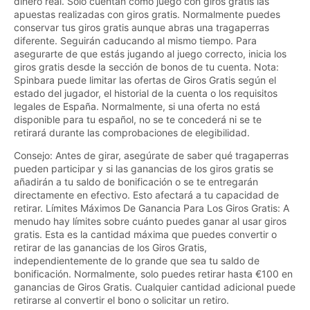
dinero real. Solo cuentan como juego con giros gratis las
apuestas realizadas con giros gratis. Normalmente puedes
conservar tus giros gratis aunque abras una tragaperras
diferente. Seguirán caducando al mismo tiempo. Para
asegurarte de que estás jugando al juego correcto, inicia los
giros gratis desde la sección de bonos de tu cuenta. Nota:
Spinbara puede limitar las ofertas de Giros Gratis según el
estado del jugador, el historial de la cuenta o los requisitos
legales de España. Normalmente, si una oferta no está
disponible para tu español, no se te concederá ni se te
retirará durante las comprobaciones de elegibilidad.
Consejo: Antes de girar, asegúrate de saber qué tragaperras
pueden participar y si las ganancias de los giros gratis se
añadirán a tu saldo de bonificación o se te entregarán
directamente en efectivo. Esto afectará a tu capacidad de
retirar. Límites Máximos De Ganancia Para Los Giros Gratis: A
menudo hay límites sobre cuánto puedes ganar al usar giros
gratis. Esta es la cantidad máxima que puedes convertir o
retirar de las ganancias de los Giros Gratis,
independientemente de lo grande que sea tu saldo de
bonificación. Normalmente, solo puedes retirar hasta €100 en
ganancias de Giros Gratis. Cualquier cantidad adicional puede
retirarse al convertir el bono o solicitar un retiro.