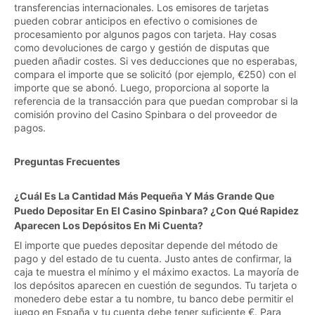
transferencias internacionales. Los emisores de tarjetas
pueden cobrar anticipos en efectivo o comisiones de
procesamiento por algunos pagos con tarjeta. Hay cosas
como devoluciones de cargo y gestión de disputas que
pueden añadir costes. Si ves deducciones que no esperabas,
compara el importe que se solicitó (por ejemplo, €250) con el
importe que se abonó. Luego, proporciona al soporte la
referencia de la transacción para que puedan comprobar si la
comisión provino del Casino Spinbara o del proveedor de
pagos.
Preguntas Frecuentes
¿Cuál Es La Cantidad Más Pequeña Y Más Grande Que
Puedo Depositar En El Casino Spinbara? ¿Con Qué Rapidez
Aparecen Los Depósitos En Mi Cuenta?
El importe que puedes depositar depende del método de
pago y del estado de tu cuenta. Justo antes de confirmar, la
caja te muestra el mínimo y el máximo exactos. La mayoría de
los depósitos aparecen en cuestión de segundos. Tu tarjeta o
monedero debe estar a tu nombre, tu banco debe permitir el
juego en España y tu cuenta debe tener suficiente €. Para