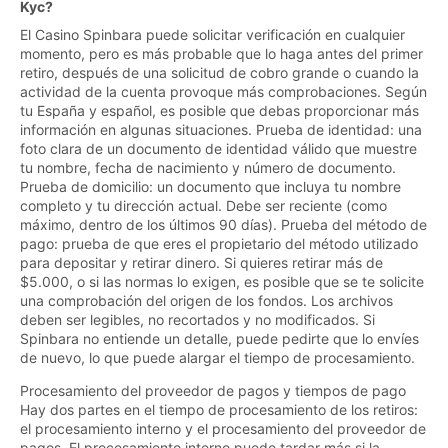
Kyc?
El Casino Spinbara puede solicitar verificación en cualquier
momento, pero es más probable que lo haga antes del primer
retiro, después de una solicitud de cobro grande o cuando la
actividad de la cuenta provoque más comprobaciones. Según
tu España y español, es posible que debas proporcionar más
información en algunas situaciones. Prueba de identidad: una
foto clara de un documento de identidad válido que muestre
tu nombre, fecha de nacimiento y número de documento.
Prueba de domicilio: un documento que incluya tu nombre
completo y tu dirección actual. Debe ser reciente (como
máximo, dentro de los últimos 90 días). Prueba del método de
pago: prueba de que eres el propietario del método utilizado
para depositar y retirar dinero. Si quieres retirar más de
$5.000, o si las normas lo exigen, es posible que se te solicite
una comprobación del origen de los fondos. Los archivos
deben ser legibles, no recortados y no modificados. Si
Spinbara no entiende un detalle, puede pedirte que lo envíes
de nuevo, lo que puede alargar el tiempo de procesamiento.
Procesamiento del proveedor de pagos y tiempos de pago
Hay dos partes en el tiempo de procesamiento de los retiros:
el procesamiento interno y el procesamiento del proveedor de
pagos. El procesamiento interno puede tardar más si la