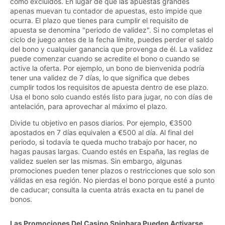
como excluidos. En lugar de que las apuestas grandes
apenas muevan tu contador de apuestas, esto impide que
ocurra. El plazo que tienes para cumplir el requisito de
apuesta se denomina "periodo de validez". Si no completas el
ciclo de juego antes de la fecha límite, puedes perder el saldo
del bono y cualquier ganancia que provenga de él. La validez
puede comenzar cuando se acredite el bono o cuando se
active la oferta. Por ejemplo, un bono de bienvenida podría
tener una validez de 7 días, lo que significa que debes
cumplir todos los requisitos de apuesta dentro de ese plazo.
Usa el bono solo cuando estés listo para jugar, no con días de
antelación, para aprovechar al máximo el plazo.
Divide tu objetivo en pasos diarios. Por ejemplo, €3500
apostados en 7 días equivalen a €500 al día. Al final del
periodo, si todavía te queda mucho trabajo por hacer, no
hagas pausas largas. Cuando estés en España, las reglas de
validez suelen ser las mismas. Sin embargo, algunas
promociones pueden tener plazos o restricciones que solo son
válidas en esa región. No pierdas el bono porque esté a punto
de caducar; consulta la cuenta atrás exacta en tu panel de
bonos.
Las Promociones Del Casino Spinbara Pueden Activarse