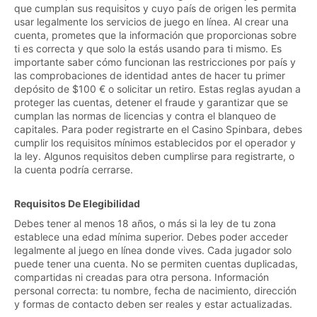
que cumplan sus requisitos y cuyo país de origen les permita
usar legalmente los servicios de juego en línea. Al crear una
cuenta, prometes que la información que proporcionas sobre
ti es correcta y que solo la estás usando para ti mismo. Es
importante saber cómo funcionan las restricciones por país y
las comprobaciones de identidad antes de hacer tu primer
depósito de $100 € o solicitar un retiro. Estas reglas ayudan a
proteger las cuentas, detener el fraude y garantizar que se
cumplan las normas de licencias y contra el blanqueo de
capitales. Para poder registrarte en el Casino Spinbara, debes
cumplir los requisitos mínimos establecidos por el operador y
la ley. Algunos requisitos deben cumplirse para registrarte, o
la cuenta podría cerrarse.
Requisitos De Elegibilidad
Debes tener al menos 18 años, o más si la ley de tu zona
establece una edad mínima superior. Debes poder acceder
legalmente al juego en línea donde vives. Cada jugador solo
puede tener una cuenta. No se permiten cuentas duplicadas,
compartidas ni creadas para otra persona. Información
personal correcta: tu nombre, fecha de nacimiento, dirección
y formas de contacto deben ser reales y estar actualizadas.