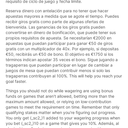
requisito de ciclo de juego y fecha límite.
Reserva dinero con antelación para no tener que hacer
apuestas mayores a medida que se agote el tiempo. Puedes
recibir giros gratis como parte de algunas ofertas de
bienvenida. Las ganancias de los giros gratis pueden
convertirse en dinero de bonificación, que puede tener sus
propios requisitos de apuesta. Se necesitarían €2000 en
apuestas que puedan participar para ganar €50 de giros
gratis con un multiplicador de 40x. Por ejemplo, si depositas
€50, recibirás un €50 de bono. El objetivo es €1750 si los
términos indican apostar 35 veces el bono. Sigue jugando a
tragaperras que puedan participar en lugar de cambiar a
juegos de mesa que puedan contribuir menos si solo las
tragaperras contribuyen al 100%. This will help you reach your
goal faster.
Things you should not do while wagering are using bonus
funds on games that aren't allowed, betting more than the
maximum amount allowed, or relying on low-contribution
games to meet the requirement on time. Remember that only
qualifying stakes matter when you're figuring out progress.
You only get (_sc2_)1 added to your wagering progress when
you bet (_sc2_)10 on a game that gives you 10%. Además, al