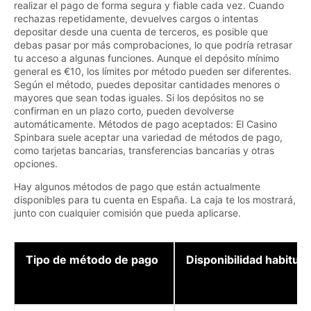
realizar el pago de forma segura y fiable cada vez. Cuando
rechazas repetidamente, devuelves cargos o intentas
depositar desde una cuenta de terceros, es posible que
debas pasar por más comprobaciones, lo que podría retrasar
tu acceso a algunas funciones. Aunque el depósito mínimo
general es €10, los límites por método pueden ser diferentes.
Según el método, puedes depositar cantidades menores o
mayores que sean todas iguales. Si los depósitos no se
confirman en un plazo corto, pueden devolverse
automáticamente. Métodos de pago aceptados: El Casino
Spinbara suele aceptar una variedad de métodos de pago,
como tarjetas bancarias, transferencias bancarias y otras
opciones.
Hay algunos métodos de pago que están actualmente
disponibles para tu cuenta en España. La caja te los mostrará,
junto con cualquier comisión que pueda aplicarse.
Tipo de método de pago
Disponibilidad habitual