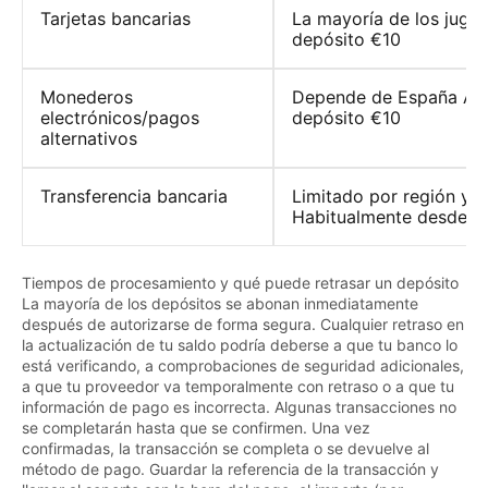
Tarjetas bancarias
La mayoría de los juga
depósito €10
Monederos
Depende de España A 
electrónicos/pagos
depósito €10
alternativos
Transferencia bancaria
Limitado por región y 
Habitualmente desde d
Tiempos de procesamiento y qué puede retrasar un depósito
La mayoría de los depósitos se abonan inmediatamente
después de autorizarse de forma segura. Cualquier retraso en
la actualización de tu saldo podría deberse a que tu banco lo
está verificando, a comprobaciones de seguridad adicionales,
a que tu proveedor va temporalmente con retraso o a que tu
información de pago es incorrecta. Algunas transacciones no
se completarán hasta que se confirmen. Una vez
confirmadas, la transacción se completa o se devuelve al
método de pago. Guardar la referencia de la transacción y