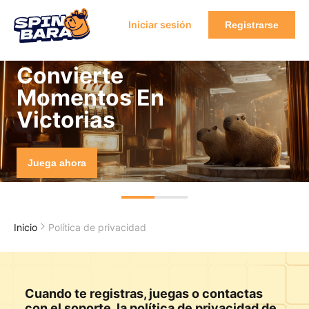
Iniciar sesión
Registrarse
Convierte
Momentos En
Victorias
Juega ahora
Inicio
Política de privacidad
Cuando te registras, juegas o contactas
con el soporte, la política de privacidad de