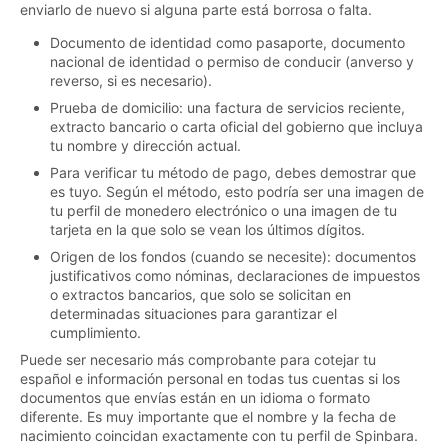
enviarlo de nuevo si alguna parte está borrosa o falta.
Documento de identidad como pasaporte, documento
nacional de identidad o permiso de conducir (anverso y
reverso, si es necesario).
Prueba de domicilio: una factura de servicios reciente,
extracto bancario o carta oficial del gobierno que incluya
tu nombre y dirección actual.
Para verificar tu método de pago, debes demostrar que
es tuyo. Según el método, esto podría ser una imagen de
tu perfil de monedero electrónico o una imagen de tu
tarjeta en la que solo se vean los últimos dígitos.
Origen de los fondos (cuando se necesite): documentos
justificativos como nóminas, declaraciones de impuestos
o extractos bancarios, que solo se solicitan en
determinadas situaciones para garantizar el
cumplimiento.
Puede ser necesario más comprobante para cotejar tu
español e información personal en todas tus cuentas si los
documentos que envías están en un idioma o formato
diferente. Es muy importante que el nombre y la fecha de
nacimiento coincidan exactamente con tu perfil de Spinbara.