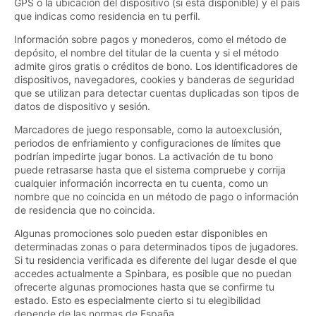
GPS o la ubicación del dispositivo (si está disponible) y el país
que indicas como residencia en tu perfil.
Información sobre pagos y monederos, como el método de
depósito, el nombre del titular de la cuenta y si el método
admite giros gratis o créditos de bono. Los identificadores de
dispositivos, navegadores, cookies y banderas de seguridad
que se utilizan para detectar cuentas duplicadas son tipos de
datos de dispositivo y sesión.
Marcadores de juego responsable, como la autoexclusión,
periodos de enfriamiento y configuraciones de límites que
podrían impedirte jugar bonos. La activación de tu bono
puede retrasarse hasta que el sistema compruebe y corrija
cualquier información incorrecta en tu cuenta, como un
nombre que no coincida en un método de pago o información
de residencia que no coincida.
Algunas promociones solo pueden estar disponibles en
determinadas zonas o para determinados tipos de jugadores.
Si tu residencia verificada es diferente del lugar desde el que
accedes actualmente a Spinbara, es posible que no puedan
ofrecerte algunas promociones hasta que se confirme tu
estado. Esto es especialmente cierto si tu elegibilidad
depende de las normas de España.