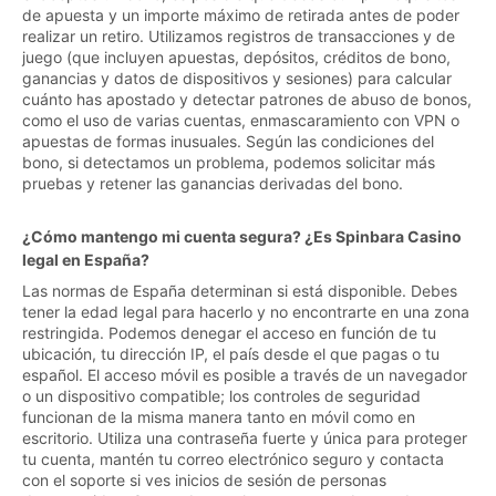
de apuesta y un importe máximo de retirada antes de poder
realizar un retiro. Utilizamos registros de transacciones y de
juego (que incluyen apuestas, depósitos, créditos de bono,
ganancias y datos de dispositivos y sesiones) para calcular
cuánto has apostado y detectar patrones de abuso de bonos,
como el uso de varias cuentas, enmascaramiento con VPN o
apuestas de formas inusuales. Según las condiciones del
bono, si detectamos un problema, podemos solicitar más
pruebas y retener las ganancias derivadas del bono.
¿Cómo mantengo mi cuenta segura? ¿Es Spinbara Casino
legal en España?
Las normas de España determinan si está disponible. Debes
tener la edad legal para hacerlo y no encontrarte en una zona
restringida. Podemos denegar el acceso en función de tu
ubicación, tu dirección IP, el país desde el que pagas o tu
español. El acceso móvil es posible a través de un navegador
o un dispositivo compatible; los controles de seguridad
funcionan de la misma manera tanto en móvil como en
escritorio. Utiliza una contraseña fuerte y única para proteger
tu cuenta, mantén tu correo electrónico seguro y contacta
con el soporte si ves inicios de sesión de personas