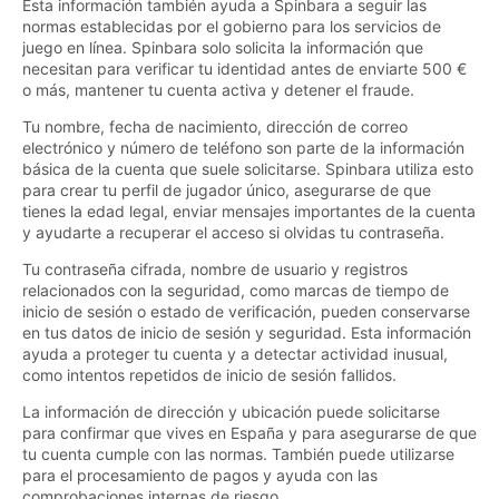
Esta información también ayuda a Spinbara a seguir las
normas establecidas por el gobierno para los servicios de
juego en línea. Spinbara solo solicita la información que
necesitan para verificar tu identidad antes de enviarte 500 €
o más, mantener tu cuenta activa y detener el fraude.
Tu nombre, fecha de nacimiento, dirección de correo
electrónico y número de teléfono son parte de la información
básica de la cuenta que suele solicitarse. Spinbara utiliza esto
para crear tu perfil de jugador único, asegurarse de que
tienes la edad legal, enviar mensajes importantes de la cuenta
y ayudarte a recuperar el acceso si olvidas tu contraseña.
Tu contraseña cifrada, nombre de usuario y registros
relacionados con la seguridad, como marcas de tiempo de
inicio de sesión o estado de verificación, pueden conservarse
en tus datos de inicio de sesión y seguridad. Esta información
ayuda a proteger tu cuenta y a detectar actividad inusual,
como intentos repetidos de inicio de sesión fallidos.
La información de dirección y ubicación puede solicitarse
para confirmar que vives en España y para asegurarse de que
tu cuenta cumple con las normas. También puede utilizarse
para el procesamiento de pagos y ayuda con las
comprobaciones internas de riesgo.