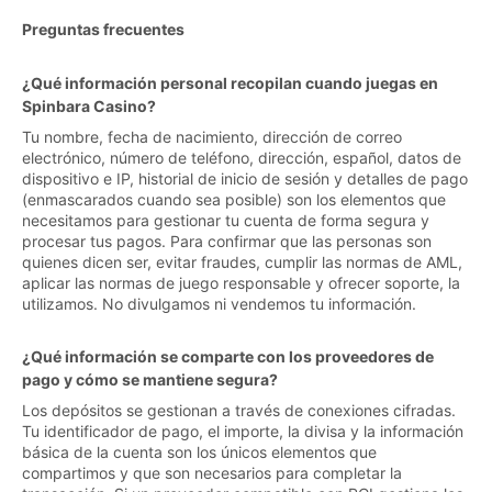
Preguntas frecuentes
¿Qué información personal recopilan cuando juegas en
Spinbara Casino?
Tu nombre, fecha de nacimiento, dirección de correo
electrónico, número de teléfono, dirección, español, datos de
dispositivo e IP, historial de inicio de sesión y detalles de pago
(enmascarados cuando sea posible) son los elementos que
necesitamos para gestionar tu cuenta de forma segura y
procesar tus pagos. Para confirmar que las personas son
quienes dicen ser, evitar fraudes, cumplir las normas de AML,
aplicar las normas de juego responsable y ofrecer soporte, la
utilizamos. No divulgamos ni vendemos tu información.
¿Qué información se comparte con los proveedores de
pago y cómo se mantiene segura?
Los depósitos se gestionan a través de conexiones cifradas.
Tu identificador de pago, el importe, la divisa y la información
básica de la cuenta son los únicos elementos que
compartimos y que son necesarios para completar la