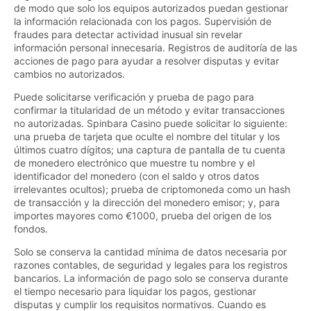
de modo que solo los equipos autorizados puedan gestionar
la información relacionada con los pagos. Supervisión de
fraudes para detectar actividad inusual sin revelar
información personal innecesaria. Registros de auditoría de las
acciones de pago para ayudar a resolver disputas y evitar
cambios no autorizados.
Puede solicitarse verificación y prueba de pago para
confirmar la titularidad de un método y evitar transacciones
no autorizadas. Spinbara Casino puede solicitar lo siguiente:
una prueba de tarjeta que oculte el nombre del titular y los
últimos cuatro dígitos; una captura de pantalla de tu cuenta
de monedero electrónico que muestre tu nombre y el
identificador del monedero (con el saldo y otros datos
irrelevantes ocultos); prueba de criptomoneda como un hash
de transacción y la dirección del monedero emisor; y, para
importes mayores como €1000, prueba del origen de los
fondos.
Solo se conserva la cantidad mínima de datos necesaria por
razones contables, de seguridad y legales para los registros
bancarios. La información de pago solo se conserva durante
el tiempo necesario para liquidar los pagos, gestionar
disputas y cumplir los requisitos normativos. Cuando es