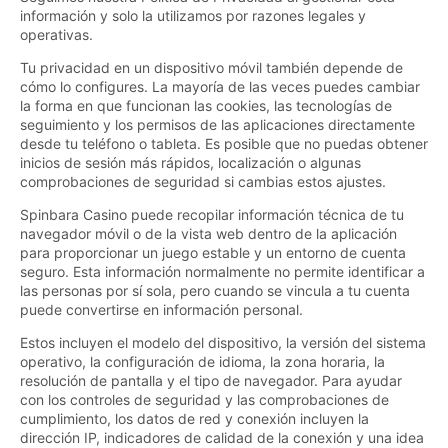
información y solo la utilizamos por razones legales y
operativas.
Tu privacidad en un dispositivo móvil también depende de
cómo lo configures. La mayoría de las veces puedes cambiar
la forma en que funcionan las cookies, las tecnologías de
seguimiento y los permisos de las aplicaciones directamente
desde tu teléfono o tableta. Es posible que no puedas obtener
inicios de sesión más rápidos, localización o algunas
comprobaciones de seguridad si cambias estos ajustes.
Spinbara Casino puede recopilar información técnica de tu
navegador móvil o de la vista web dentro de la aplicación
para proporcionar un juego estable y un entorno de cuenta
seguro. Esta información normalmente no permite identificar a
las personas por sí sola, pero cuando se vincula a tu cuenta
puede convertirse en información personal.
Estos incluyen el modelo del dispositivo, la versión del sistema
operativo, la configuración de idioma, la zona horaria, la
resolución de pantalla y el tipo de navegador. Para ayudar
con los controles de seguridad y las comprobaciones de
cumplimiento, los datos de red y conexión incluyen la
dirección IP, indicadores de calidad de la conexión y una idea